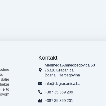
Kontakt
Mehmeda Ahmedbegovića 50
godine
75320 Gračanica
a.
Bosna i Hercegovina
 dalje
info@dzgracanica.ba
ljekar
 je to
+387 35 369 209
 ovom
+387 35 369 201