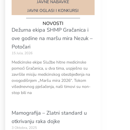
JAVNE NABAVKE
JAVNI OGLASI I KONKURSI
NOVOSTI
Dežurna ekipa SHMP Gračanica i
ove godine na maršu mira Nezuk –
Potočari
15 Jula, 2026
Medicinske ekipe Službe hitne medicinske
pomoći Gračanica, u dva tima, uspješno su
završile misiju medicinskog obezbjeđenja na
ovogodišnjem „Maršu mira 2026“. Tokom
višednevnog pješačenja, naši timovi su non-
stop bili na
Mamografija – Zlatni standard u
otkrivanju raka dojke
3 Oktobra, 2025