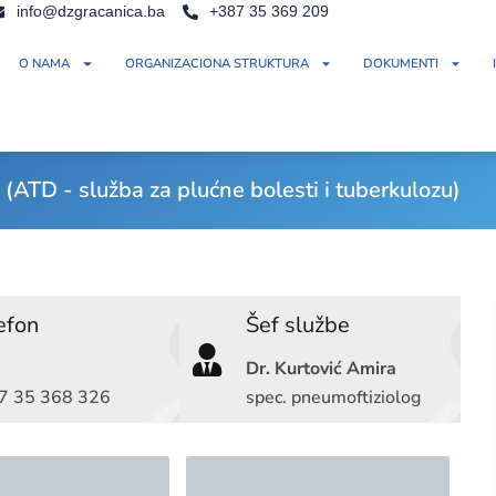
info@dzgracanica.ba
+387 35 369 209
O NAMA
ORGANIZACIONA STRUKTURA
DOKUMENTI
D - služba za plućne bolesti i tuberkulozu)
efon
Šef službe
Dr. Kurtović Amira
7 35 368 326
spec. pneumoftiziolog