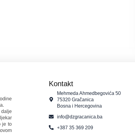
Kontakt
Mehmeda Ahmedbegovića 50
godine
75320 Gračanica
a.
Bosna i Hercegovina
 dalje
info@dzgracanica.ba
ljekar
 je to
+387 35 369 209
 ovom