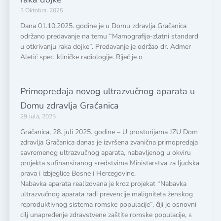
3 Oktobra, 2025
Dana 01.10.2025. godine je u Domu zdravlja Gračanica
održano predavanje na temu “Mamografija-zlatni standard
u otkrivanju raka dojke”. Predavanje je održao dr. Admer
Aletić spec. kliničke radiologije. Riječ je o
Primopredaja novog ultrazvučnog aparata u
Domu zdravlja Gračanica
29 Jula, 2025
Gračanica, 28. juli 2025. godine – U prostorijama JZU Dom
zdravlja Gračanica danas je izvršena zvanična primopredaja
savremenog ultrazvučnog aparata, nabavljenog u okviru
projekta sufinansiranog sredstvima Ministarstva za ljudska
prava i izbjeglice Bosne i Hercegovine.
Nabavka aparata realizovana je kroz projekat “Nabavka
ultrazvučnog aparata radi prevencije maligniteta ženskog
reproduktivnog sistema romske populacije”, čiji je osnovni
cilj unapređenje zdravstvene zaštite romske populacije, s