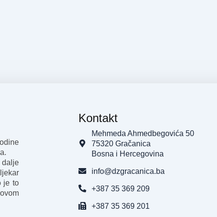
Kontakt
Mehmeda Ahmedbegovića 50
godine
75320 Gračanica
a.
Bosna i Hercegovina
 dalje
info@dzgracanica.ba
ljekar
 je to
+387 35 369 209
 ovom
+387 35 369 201