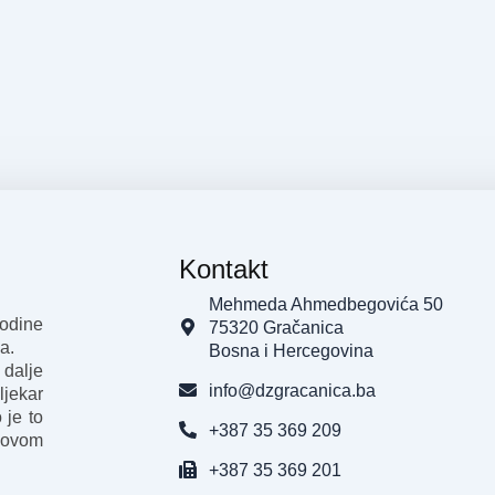
Kontakt
Mehmeda Ahmedbegovića 50
godine
75320 Gračanica
a.
Bosna i Hercegovina
 dalje
info@dzgracanica.ba
ljekar
 je to
+387 35 369 209
 ovom
+387 35 369 201