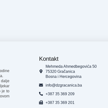
Kontakt
Mehmeda Ahmedbegovića 50
godine
75320 Gračanica
a.
Bosna i Hercegovina
 dalje
info@dzgracanica.ba
ljekar
 je to
+387 35 369 209
 ovom
+387 35 369 201