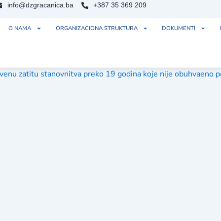
info@dzgracanica.ba
+387 35 369 209
O NAMA
ORGANIZACIONA STRUKTURA
DOKUMENTI
vstvenu zatitu stanovnitva preko 19 godina koje nije obuhvaen