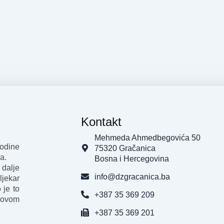
Kontakt
Mehmeda Ahmedbegovića 50
godine
75320 Gračanica
a.
Bosna i Hercegovina
 dalje
info@dzgracanica.ba
ljekar
 je to
+387 35 369 209
 ovom
+387 35 369 201