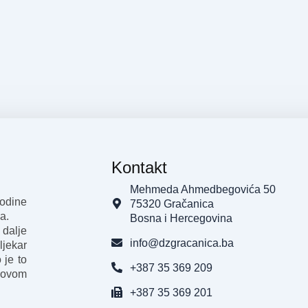
Kontakt
Mehmeda Ahmedbegovića 50
godine
75320 Gračanica
a.
Bosna i Hercegovina
 dalje
info@dzgracanica.ba
ljekar
 je to
+387 35 369 209
 ovom
+387 35 369 201