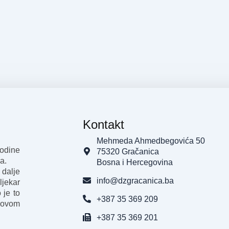
Kontakt
Mehmeda Ahmedbegovića 50
godine
75320 Gračanica
a.
Bosna i Hercegovina
 dalje
info@dzgracanica.ba
ljekar
 je to
+387 35 369 209
 ovom
+387 35 369 201