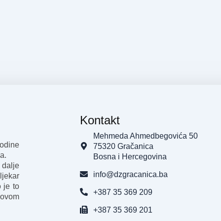
Kontakt
Mehmeda Ahmedbegovića 50
godine
75320 Gračanica
a.
Bosna i Hercegovina
 dalje
info@dzgracanica.ba
ljekar
 je to
+387 35 369 209
 ovom
+387 35 369 201