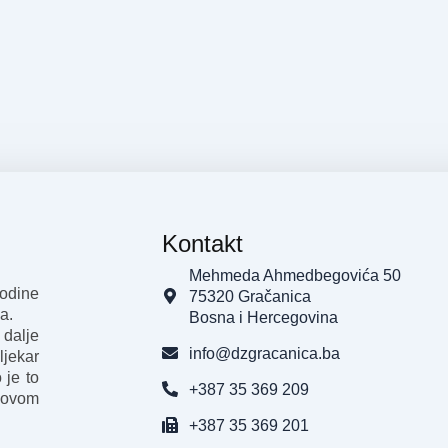
Kontakt
Mehmeda Ahmedbegovića 50
godine
75320 Gračanica
a.
Bosna i Hercegovina
 dalje
info@dzgracanica.ba
ljekar
 je to
+387 35 369 209
 ovom
+387 35 369 201