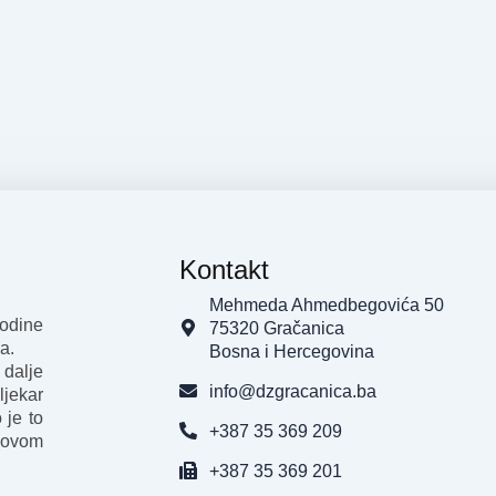
Kontakt
Mehmeda Ahmedbegovića 50
godine
75320 Gračanica
a.
Bosna i Hercegovina
 dalje
info@dzgracanica.ba
ljekar
 je to
+387 35 369 209
 ovom
+387 35 369 201