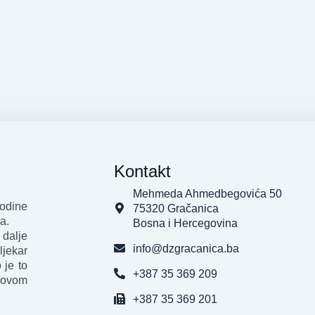
Kontakt
Mehmeda Ahmedbegovića 50
godine
75320 Gračanica
a.
Bosna i Hercegovina
 dalje
info@dzgracanica.ba
ljekar
 je to
+387 35 369 209
 ovom
+387 35 369 201