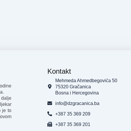
Kontakt
Mehmeda Ahmedbegovića 50
godine
75320 Gračanica
a.
Bosna i Hercegovina
 dalje
info@dzgracanica.ba
ljekar
 je to
+387 35 369 209
 ovom
+387 35 369 201