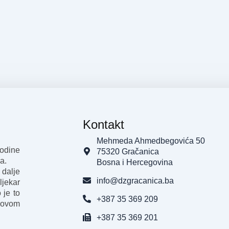
Kontakt
Mehmeda Ahmedbegovića 50
godine
75320 Gračanica
a.
Bosna i Hercegovina
 dalje
info@dzgracanica.ba
ljekar
 je to
+387 35 369 209
 ovom
+387 35 369 201