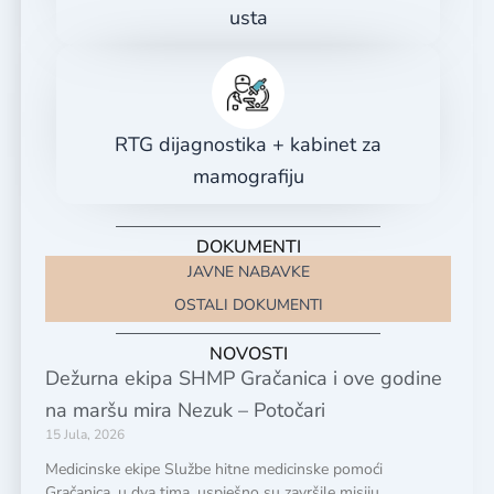
usta
RTG dijagnostika + kabinet za
mamografiju
DOKUMENTI
JAVNE NABAVKE
OSTALI DOKUMENTI
NOVOSTI
Dežurna ekipa SHMP Gračanica i ove godine
na maršu mira Nezuk – Potočari
15 Jula, 2026
Medicinske ekipe Službe hitne medicinske pomoći
Gračanica, u dva tima, uspješno su završile misiju