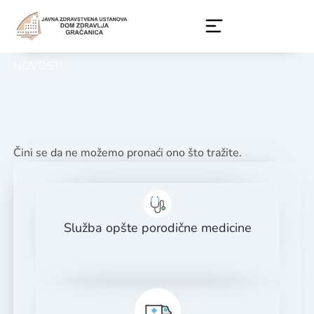
Skip
to
content
NOVOSTI
Čini se da ne možemo pronaći ono što tražite.
Služba opšte porodične medicine