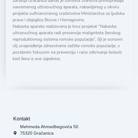
zdravlja Gračanica danas je izvršena zvanična primopredaja
savremenog ultrazvučnog aparata, nabavljenog u okviru
projekta sufinansiranog sredstvima Ministarstva za ljudska
prava i izbjeglice Bosne i Hercegovine.
Nabavka aparata realizovana je kroz projekat “Nabavka
ultrazvučnog aparata radi prevencije maligniteta ženskog
reproduktivnog sistema romske populacije”, čiji je osnovni
cilj unapređenje zdravstvene zaštite romske populacije, s
posebnim fokusom na prevenciju i rano otkrivanje bolesti
kod žena iz ove zajednice.
Kontakt
Mehmeda Ahmedbegovića 50
75320 Gračanica