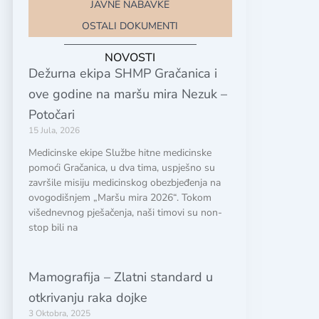
JAVNE NABAVKE
OSTALI DOKUMENTI
NOVOSTI
Dežurna ekipa SHMP Gračanica i
ove godine na maršu mira Nezuk –
Potočari
15 Jula, 2026
Medicinske ekipe Službe hitne medicinske
pomoći Gračanica, u dva tima, uspješno su
završile misiju medicinskog obezbjeđenja na
ovogodišnjem „Maršu mira 2026“. Tokom
višednevnog pješačenja, naši timovi su non-
stop bili na
Mamografija – Zlatni standard u
otkrivanju raka dojke
3 Oktobra, 2025