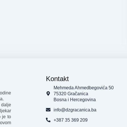
Kontakt
Mehmeda Ahmedbegovića 50
godine
75320 Gračanica
a.
Bosna i Hercegovina
 dalje
info@dzgracanica.ba
ljekar
 je to
+387 35 369 209
 ovom